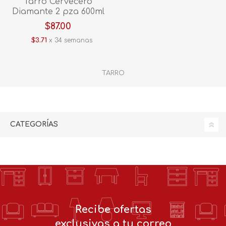
Tarro Cervecero
Diamante 2 pza 600ml
805 Vittori
$87.00
$3.71
x 34 semanas
TARRO
CATEGORÍAS
Recibe ofertas
exclusivas a tu correo