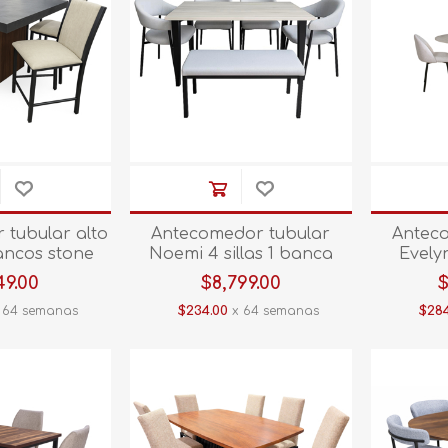
Tablet
Vajilla
Rasuradora
Sandwichera
Arrocera
Juego de peluqueria
Tostador
Maquina para cabello
Batidor
Kit barber
Olla de coccion lenta
Tenaza
Waflera
 tubular alto
Antecomedor tubular
Antec
Ver todos
bancos stone
Noemi 4 sillas 1 banca
Evelyn
/nogal
gris/negro
49.00
$8,799.00
$
 64 semanas
$234.00
x 64 semanas
$284