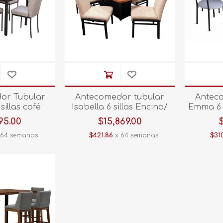
or Tubular
Antecomedor tubular
Antec
sillas café
Isabella 6 sillas Encino/
Emma 6 s
Rivol Moka
95.00
$15,869.00
 64 semanas
$421.86
x 64 semanas
$310