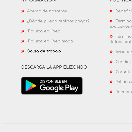
INFORMACIÓN
POLÍTIC
Acerca de nosotros
Benefici
¿Dónde puedo realizar pagos?
Términos
exclusivos
Folleto en línea
Términos
Folleto en línea moda
Refrescant
Bolsa de trabajo
Aviso de
Condici
DESCARGA LA APP ELIZONDO
Garantí
Política
Reembol