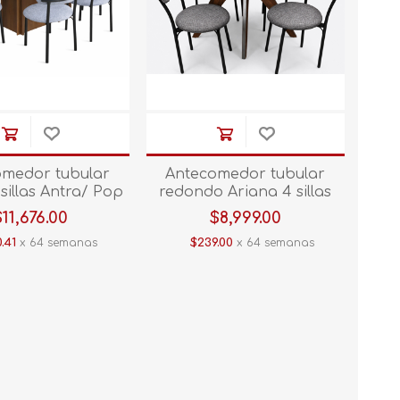
omedor tubular
Antecomedor tubular
illas Antra/ Pop
redondo Ariana 4 sillas
Rivol
Antra/ Rivol Nikel
$11,676.00
$8,999.00
.41
x 64 semanas
$239.00
x 64 semanas