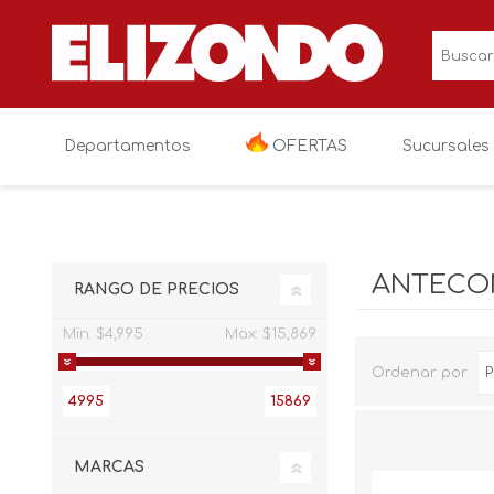
Departamentos
OFERTAS
Sucursales
OFERTAS
Electronica
Televisiones
ANTECO
RANGO DE PRECIOS
Linea blanca
Audio y video
Cocina
Min:
$4,995
Max:
$15,869
Muebles
Videojuegos
Lavanderia
Salas
Ordenar por
4995
15869
Colchones y blancos
Fotografia y vi
Recamaras
Colchoneria
Niños y bebés
Electronicos va
Comedores
Blancos
Paseo y viaje
MARCAS