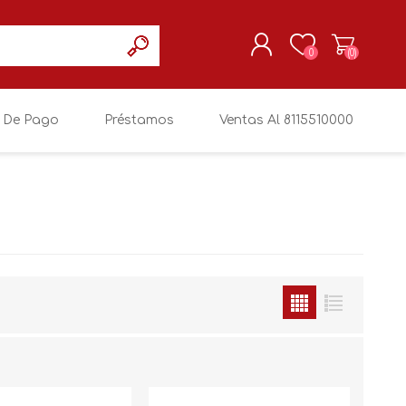
0
(0)
 De Pago
Préstamos
Ventas Al 8115510000
REGISTRARSE
MI CUENTA