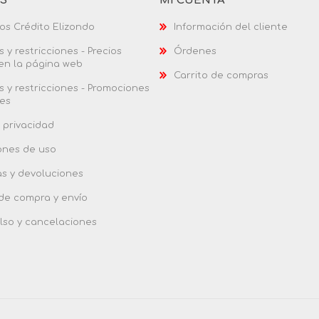
AS
MI CUENTA
os Crédito Elizondo
Información del cliente
 y restricciones - Precios
Órdenes
 en la página web
Carrito de compras
 y restricciones - Promociones
es
 privacidad
ones de uso
as y devoluciones
 de compra y envío
so y cancelaciones