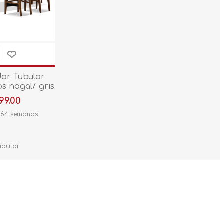
or Tubular
os nogal/ gris
899.00
 64 semanas
ubular