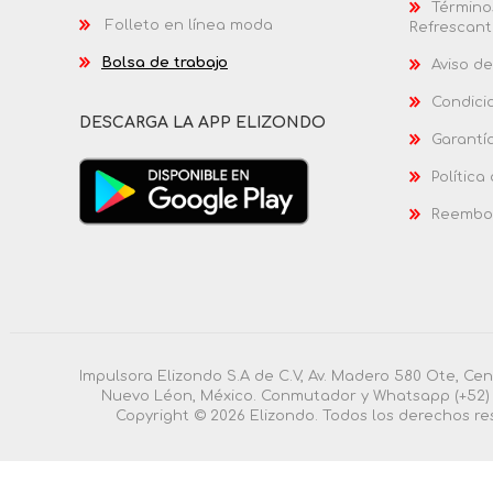
Términos
Folleto en línea moda
Refrescant
Bolsa de trabajo
Aviso de
Condici
DESCARGA LA APP ELIZONDO
Garantí
Política
Reembol
Impulsora Elizondo S.A de C.V, Av. Madero 580 Ote, Ce
Nuevo Léon, México. Conmutador y Whatsapp (+52) 
Copyright © 2026 Elizondo. Todos los derechos re