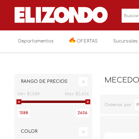
Departamentos
OFERTAS
Sucursales
OFERTAS
Electronica
Televisiones
MECEDO
RANGO DE PRECIOS
Linea blanca
Audio y video
Cocina
Min:
$1,588
Max:
$2,656
Muebles
Videojuegos
Lavanderia
Salas
Ordenar por
1588
2656
Colchones y blancos
Fotografia y vi
Recamaras
Colchoneria
Niños y bebés
Electronicos va
Comedores
Blancos
Paseo y viaje
COLOR