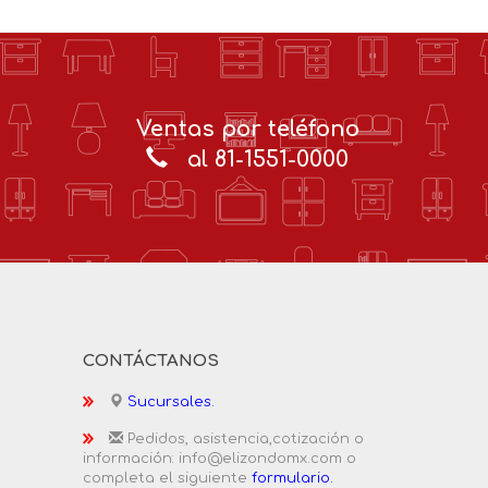
Ventas por teléfono
al 81-1551-0000
CONTÁCTANOS
Sucursales.
Pedidos, asistencia,cotización o
información: info@elizondomx.com o
completa el siguiente
formulario.