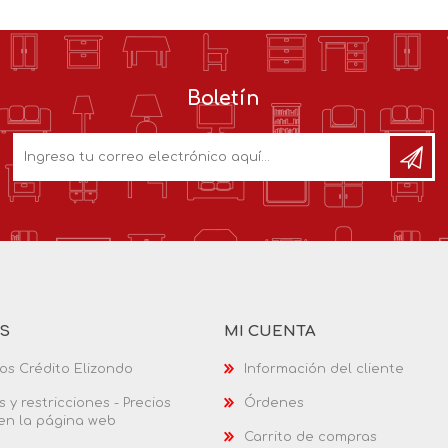
Boletín
AS
MI CUENTA
os Crédito Elizondo
Información del cliente
 y restricciones - Precios
Órdenes
 en la página web
Carrito de compras