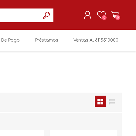
0
(0)
 De Pago
Préstamos
Ventas Al 8115510000
REGISTRARSE
MI CUENTA