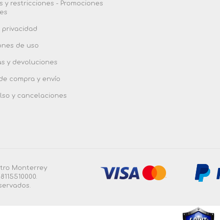
 y restricciones - Promociones
es
 privacidad
ones de uso
as y devoluciones
 de compra y envío
so y cancelaciones
ntro Monterrey
8115510000.
servados.
4.3.0.55 |