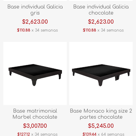
Base individual Galicia
Base individual Galicia
gris
chocolate
$2,623.00
$2,623.00
$110.88
x 34 semanas
$110.88
x 34 semanas
Base matrimonial
Base Monaco king size 2
Marbel chocolate
partes chocolate
$3,007.00
$5,245.00
$127.12
x 34 semanas
$139.44
x 64 semanas