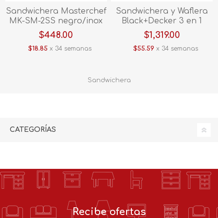
Sandwichera Masterchef
Sandwichera y Waflera
MK-SM-2SS negro/inox
Black+Decker 3 en 1
V/E.
Color Negro SM28690-LA
$448.00
$1,319.00
$18.85
x 34 semanas
$55.59
x 34 semanas
Sandwichera
CATEGORÍAS
Recibe ofertas