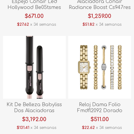
Espejo Conair Led
Alaciadora Conair
Hollywood Be05tsmes
Radiance Boost Cs947res
Pink
$671.00
$1,259.00
$27.62
x 34 semanas
$51.82
x 34 semanas
Kit De Belleza Babyliss
Reloj Dama Folio
Dos Alaciadoras
Fmdfl2092 Dorado
Optimas Babsspk2es
$3,192.00
$511.00
Sugar Pink
$131.41
x 34 semanas
$22.62
x 34 semanas