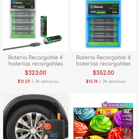
Bateria Recargable 4
Bateria Recargable 4
baterías recargables
baterías recargables
USB Li-Ion tipo AA, de
USB Li-Ion tipo AAA, de
$323.00
$352.00
2200 mWh BAT-LI-AA4
600 mWh BAT-LI-AAA4
$12.59
x 34 semanas
$13.74
x 34 semanas
USB
USB