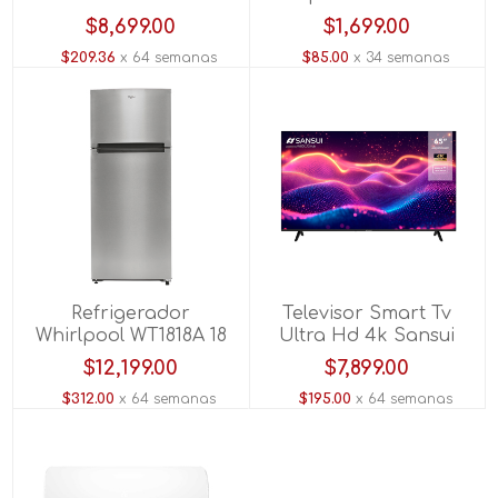
kg Blanco
Plata
$8,699.00
$1,699.00
$209.36
x 64 semanas
$85.00
x 34 semanas
Refrigerador
Televisor Smart Tv
Whirlpool WT1818A 18
Ultra Hd 4k Sansui
Pies A/inox.
SMX65KAUW 65"
$12,199.00
$7,899.00
$312.00
x 64 semanas
$195.00
x 64 semanas