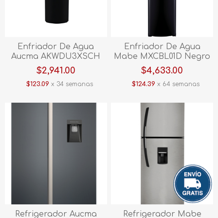
Enfriador De Agua
Enfriador De Agua
Aucma AKWDU3XSCH
Mabe MXCBL01D Negro
Negro
$2,941.00
$4,633.00
$123.09
x 34 semanas
$124.39
x 64 semanas
Refrigerador Aucma
Refrigerador Mabe