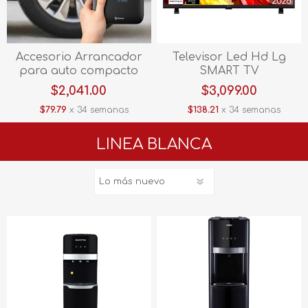
Accesorio Arrancador
Televisor Led Hd Lg
para auto compacto
SMART TV
inflador de llantas,
32LB660BPSB.AWM 32"
$2,041.00
$3,099.00
power bank y linterna
$79.79
x 34 semanas
$138.21
x 34 semanas
LED PB-CAR
LINEA BLANCA