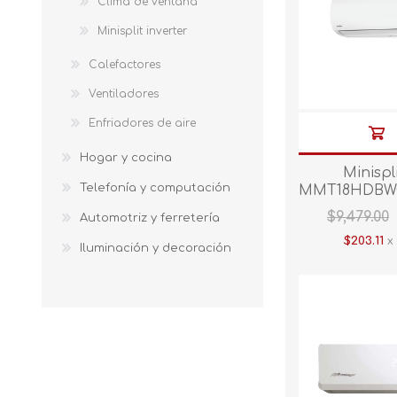
Clima de ventana
Minisplit inverter
Calefactores
Ventiladores
Enfriadores de aire
Hogar y cocina
Minisp
Telefonía y computación
MMT18HDBW
1.5 TON 2
$9,479.00
Automotriz y ferretería
$203.11
x 
Iluminación y decoración