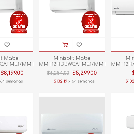
lit Mabe
Minisplit Mabe
Min
CATME1/MMT18HDBWCATMI1
MMT12HDBWCATME1/MMT12HDBWCA
MMT12H
20V C/CALEF
1 TON 220V C/CALEF
1 TON
$8,199.00
$5,299.00
$6,284.00
64 semanas
$132.19
x 64 semanas
$132