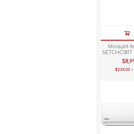
Minisplit
SETCHC181T 
C/CALE
$8,9
$234.00
x