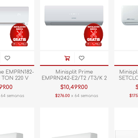
Tablet
Vajilla
Rasuradora
Sandwichera
Arrocera
Juego de peluqueria
Tostador
Maquina para cabello
Batidor
Kit barber
Olla de coccion lenta
Tenaza
Waflera
ime EMPRN182-
Minisplit Prime
Minispl
Ver todos
5 TON 220 V
EMPRN242-E2/T2 /T3/K 2
SETCLC
ALEF
TON 220V C/CALEF
C/CAL
99.00
$10,499.00
Blanco
 64 semanas
$276.00
x 64 semanas
$175