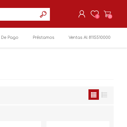
0
(0)
 De Pago
Préstamos
Ventas Al 8115510000
REGISTRARSE
MI CUENTA