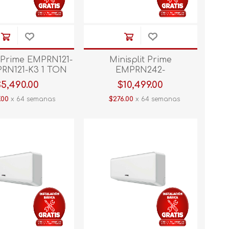
t Prime EMPRN121-
Minisplit Prime
A32BMI1
RN121-K3 1 TON
EMPRN242-
C/CALEF Blanco
K3/CMPRN242-K3 2 TON
$5,490.00
$10,499.00
220V C/CALEF Blanco
.00
x 64 semanas
$276.00
x 64 semanas