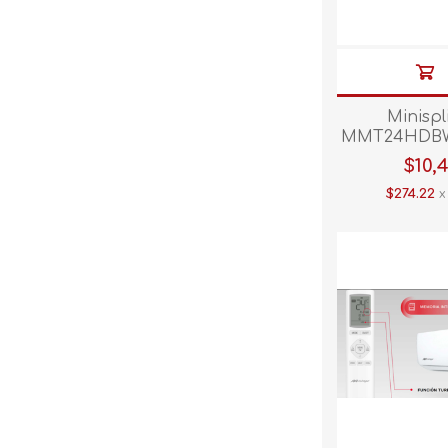
Minisp
MMT24HDBW
MMT24HDBW
$10,
TON 220
$274.22
x