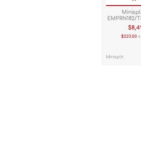
Minispl
EMPRN182/T
T3 1.5TON 
$8,4
Bl
$223.00
x
Minisplit