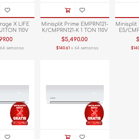
irage X LIFE
Minisplit Prime EMPRN121-
Minispli
J1TON 110V
K/CMPRN121-K 1 TON 110V
E5/CMP
F Blanco
C/CALEF Blanco
220 V 
99.00
$5,490.00
 64 semanas
$140.61
x 64 semanas
$140