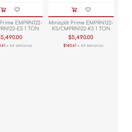
t Prime EMPRN122-
Minisplit Prime EMPRN122-
RN122-E5 1 TON
K3/CMPRN122-K3 1 TON
C/ CALEF Blanco
220V C/CALEF Blanco
$5,490.00
$5,490.00
.61
x 64 semanas
$140.61
x 64 semanas