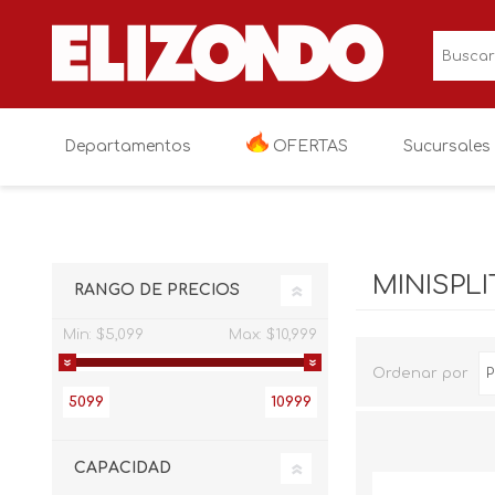
Departamentos
OFERTAS
Sucursales
OFERTAS
Electronica
Televisiones
MINISPLI
RANGO DE PRECIOS
Linea blanca
Audio y video
Cocina
Min:
$5,099
Max:
$10,999
Muebles
Videojuegos
Lavanderia
Salas
Ordenar por
5099
10999
Colchones y blancos
Fotografia y vi
Recamaras
Colchoneria
Niños y bebés
Electronicos va
Comedores
Blancos
Paseo y viaje
CAPACIDAD