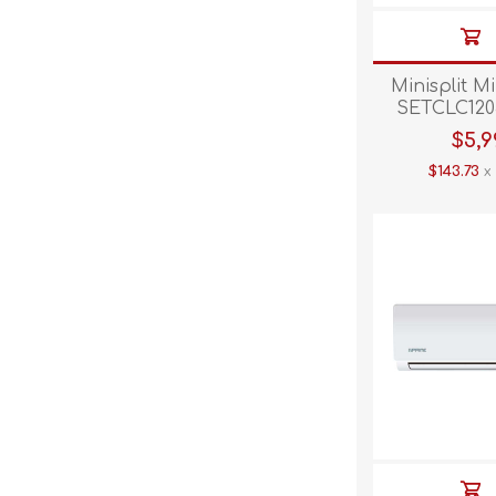
Minisplit M
SETCLC120
C/CALE
$5,9
$143.73
x