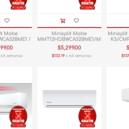
lit Mabe
Minisplit Mabe
Minispli
CA32BME1 /
MMT12HDBWCA32BME1/MMT12HDBWC
K3/CMP
CA32BMI1 2
1TON 220V C/CALEF 01
110V 
499.00
$5,299.00
V C/CALEF
Blanco
 64 semanas
$132.19
x 64 semanas
$137