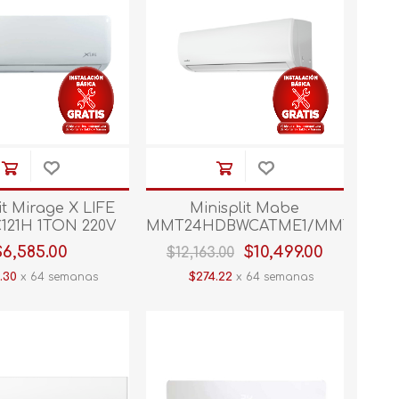
it Mirage X LIFE
Minisplit Mabe
121H 1TON 220V
MMT24HDBWCATME1/MMT24HDB
EF Blanco V/E.
2 TON 220V C/CALEF
$6,585.00
$10,499.00
$12,163.00
.30
x 64 semanas
$274.22
x 64 semanas