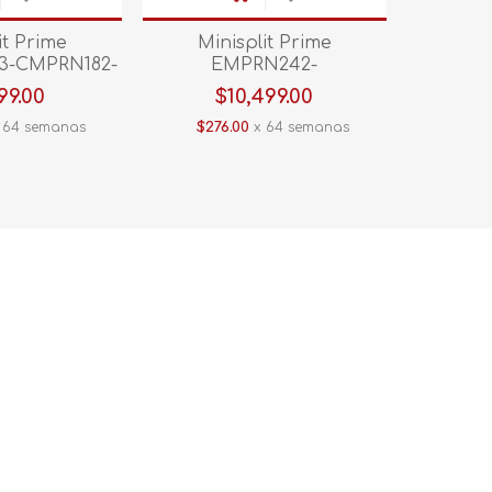
it Prime
Minisplit Prime
3-CMPRN182-
EMPRN242-
220 C/CALEF
E5/CMPRN242-E5 2 TON
99.00
$10,499.00
anco
220V C/CALEF Blanco
 64 semanas
$276.00
x 64 semanas