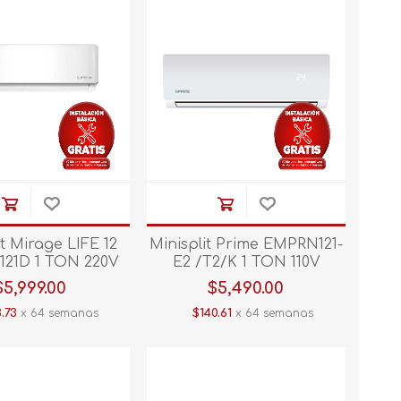
it Mirage LIFE 12
Minisplit Prime EMPRN121-
121D 1 TON 220V
E2 /T2/K 1 TON 110V
EF Blanco V/E.
C/CALEF
$5,999.00
$5,490.00
.73
x 64 semanas
$140.61
x 64 semanas