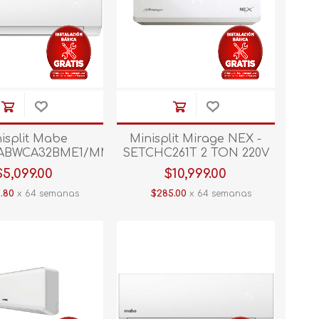
isplit Mabe
Minisplit Mirage NEX -
TMI1
ABWCA32BME1/MMT12HABWCA32BMI1
SETCHC261T 2 TON 220V
 110V C/CALEF
C/CALEF Blanco
$5,099.00
$10,999.00
.80
x 64 semanas
$285.00
x 64 semanas