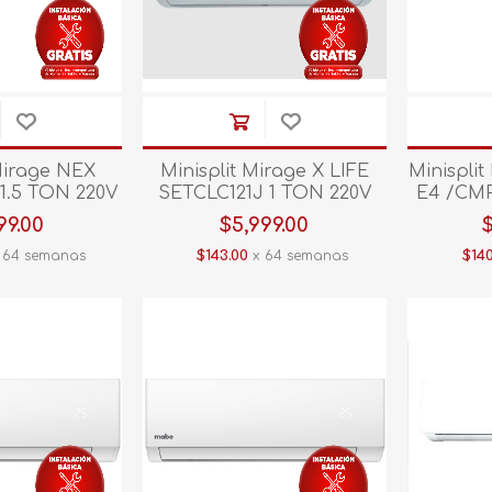
 Mirage NEX
Minisplit Mirage X LIFE
Minispli
1.5 TON 220V
SETCLC121J 1 TON 220V
E4 /CMP
F Blanco
C/CALEF Blanco
220V CO
99.00
$5,999.00
 64 semanas
$143.00
x 64 semanas
$140