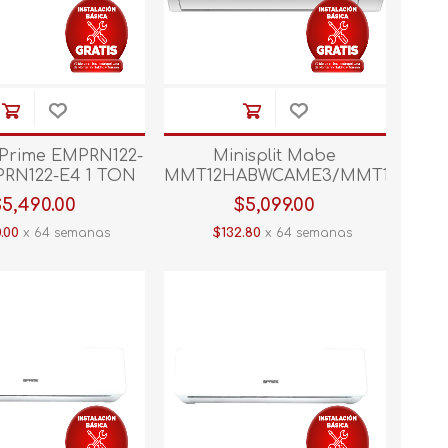
t Prime EMPRN122-
Minisplit Mabe
RN122-E4 1 TON
MMT12HABWCAME3/MMT12HABW
N CALEF Blanco
1 TON 110V 01 Blanco
$5,490.00
$5,099.00
.00
x 64 semanas
$132.80
x 64 semanas