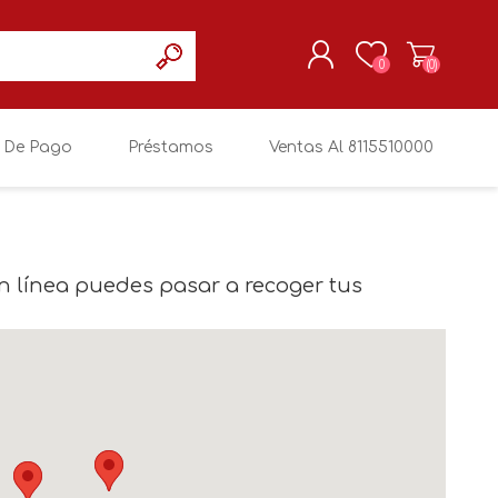
0
(0)
 De Pago
Préstamos
Ventas Al 8115510000
REGISTRARSE
MI CUENTA
n línea puedes pasar a recoger tus