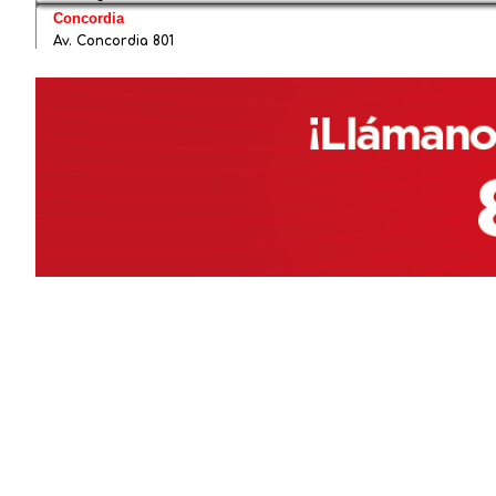
Concordia
Av. Concordia 801
Col. San Jose, Apodaca, N.L. (Local 4 - Citadina) 66612
81-1551-0000
Lunes – Sábado 9:00AM – 8:00PM
Domingo 10:30AM - 6:30PM
El Carmen
Sendero divisorio #101 Col. Buena Vista IV, El Carmen, N.L.
México 66583
81-1551-0000
Lunes – Sábado 9:00AM – 8:00PM
Domingo 10:30AM - 6:30PM
El Jaral
Av. El Jaral 200, El Jaral, 66580 El Cármen, N.L. 66580
81-1551-0000
Lunes – Sábado 9:00AM – 8:00PM
Domingo 10:30AM - 6:30PM
Eloy Cavazos
Av. Eloy Cavazos #5422
Col.Villa Olimpica, 67180
81-1551-0000
Lunes – Sábado 9:00AM – 8:00PM
Domingo 10:30AM - 6:30PM
Escobedo