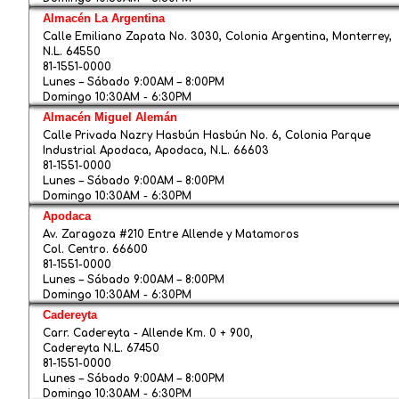
Muebles para bebe
Accesorios de
Muebles para c
Juegos de agu
Corral
electronica
exterior
Almacén La Argentina
Calle Emiliano Zapata No. 3030, Colonia Argentina, Monterrey,
Deportes y aire libre
Centros de
Silla alta de b
Bicicletas y mo
N.L. 64550
entretenimiento
Reguladores
81-1551-0000
Belleza y cuidado personal
Asiento entren
Jardin
Perfumeria
Lunes – Sábado 9:00AM – 8:00PM
Muebles varios
Domingo 10:30AM - 6:30PM
Ventilacion y calefaccion
Silla mecedora
Relojeria
Boilers
Almacén Miguel Alemán
Muebles de est
Calle Privada Nazry Hasbún Hasbún No. 6, Colonia Parque
Hogar y cocina
Bolsas y carter
Aire acondicio
Electrodomesti
Industrial Apodaca, Apodaca, N.L. 66603
81-1551-0000
Telefonía y computación
Cuidado perso
Calefactores
Articulos de co
Celulares
Lunes – Sábado 9:00AM – 8:00PM
Domingo 10:30AM - 6:30PM
Automotriz y ferretería
Ventiladores
Articulos de li
Accesorios de
Artículos para 
Apodaca
telefonia
Av. Zaragoza #210 Entre Allende y Matamoros
Col. Centro. 66600
Enfriadores de 
Baterias de coc
Herramientas
81-1551-0000
sartenes
Computacion
Lunes – Sábado 9:00AM – 8:00PM
Plomeria y bañ
Domingo 10:30AM - 6:30PM
Servicio de me
Cadereyta
Carr. Cadereyta - Allende Km. 0 + 900,
ACCESORIOS P
Cadereyta N.L. 67450
HOGAR
81-1551-0000
Lunes – Sábado 9:00AM – 8:00PM
Domingo 10:30AM - 6:30PM