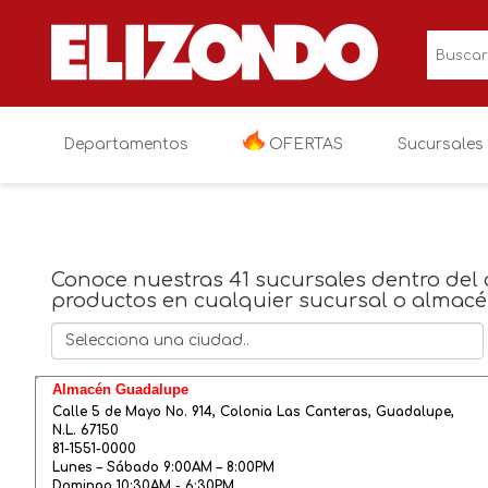
Departamentos
OFERTAS
Sucursales
OFERTAS
Electronica
Televisiones
Conoce nuestras 41 sucursales dentro del 
productos en cualquier sucursal o almacé
Linea blanca
Audio y video
Cocina
Muebles
Videojuegos
Lavanderia
Salas
Almacén Guadalupe
Colchones y blancos
Fotografia y vi
Recamaras
Colchoneria
Calle 5 de Mayo No. 914, Colonia Las Canteras, Guadalupe,
N.L. 67150
Niños y bebés
Electronicos va
Comedores
Blancos
Paseo y viaje
81-1551-0000
Lunes – Sábado 9:00AM – 8:00PM
Domingo 10:30AM - 6:30PM