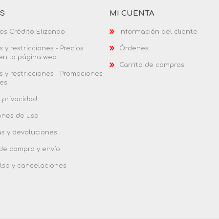
AS
MI CUENTA
os Crédito Elizondo
Información del cliente
 y restricciones - Precios
Órdenes
 en la página web
Carrito de compras
 y restricciones - Promociones
es
 privacidad
ones de uso
as y devoluciones
 de compra y envío
so y cancelaciones