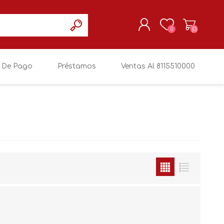
0
(0)
 De Pago
Préstamos
Ventas Al 8115510000
REGISTRARSE
MI CUENTA