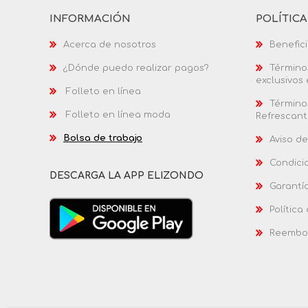
INFORMACIÓN
POLÍTIC
Acerca de nosotros
Benefici
¿Dónde puedo realizar pagos?
Términos
exclusivos
Folleto en línea
Términos
Folleto en línea moda
Refrescant
Bolsa de trabajo
Aviso de
Condici
DESCARGA LA APP ELIZONDO
Garantí
Política
Reembol