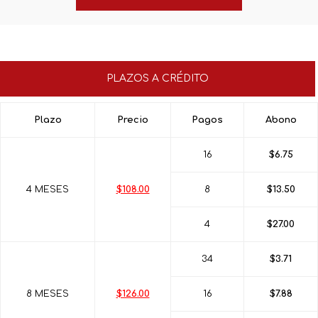
PLAZOS A CRÉDITO
Plazo
Precio
Pagos
Abono
16
$6.75
4 MESES
$108.00
8
$13.50
4
$27.00
34
$3.71
8 MESES
$126.00
16
$7.88