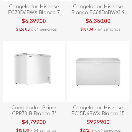
Congelador Hisense
Congelador Hisense
FC70D6BWX Blanco 7
Blanco FC88D6BWX1 9
Pies
Pies
$5,399.00
$6,350.00
$126.00
x 64 semanas
$187.34
x 64 semanas
Congelador Prime
Congelador Hisense
CPR70-B Blanco 7"
FC15D6BWX Blanco 15
pies
$4,799.00
$9,999.00
$131.00
x 64 semanas
$272.17
x 64 semanas