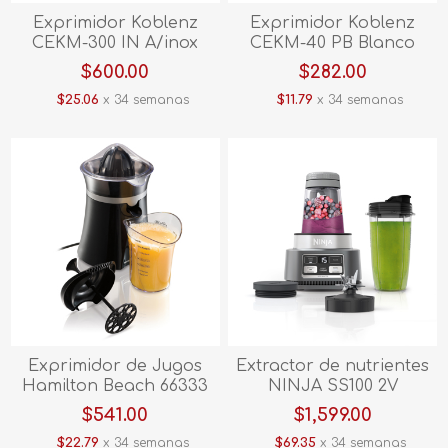
Exprimidor Koblenz
Exprimidor Koblenz
CEKM-300 IN A/inox
CEKM-40 PB Blanco
$600.00
$282.00
$25.06
x 34 semanas
$11.79
x 34 semanas
Exprimidor de Jugos
Extractor de nutrientes
Hamilton Beach 66333
NINJA SS100 2V
Negro V/E.
$541.00
$1,599.00
$22.79
x 34 semanas
$69.35
x 34 semanas