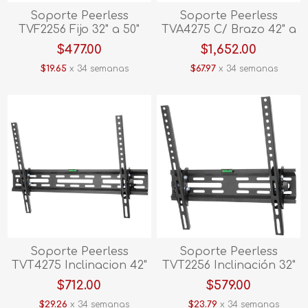
Soporte Peerless
Soporte Peerless
TVF2256 Fijo 32" a 50"
TVA4275 C/ Brazo 42" a
75"
$477.00
$1,652.00
$19.65
x 34 semanas
$67.97
x 34 semanas
Soporte Peerless
Soporte Peerless
TVT4275 Inclinacion 42"
TVT2256 Inclinación 32"
a 75"
a 50"
$712.00
$579.00
$29.26
x 34 semanas
$23.79
x 34 semanas