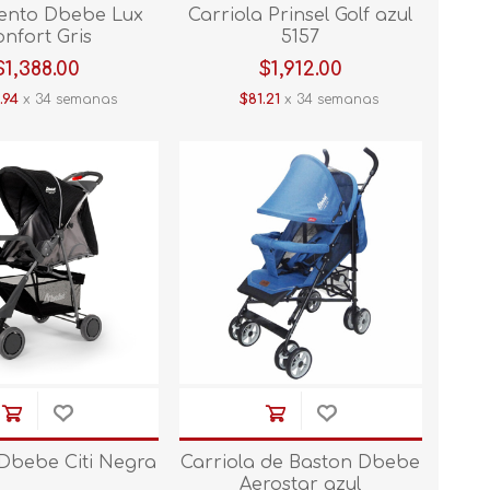
iento Dbebe Lux
Carriola Prinsel Golf azul
onfort Gris
5157
$1,388.00
$1,912.00
.94
x 34 semanas
$81.21
x 34 semanas
 Dbebe Citi Negra
Carriola de Baston Dbebe
Aerostar azul