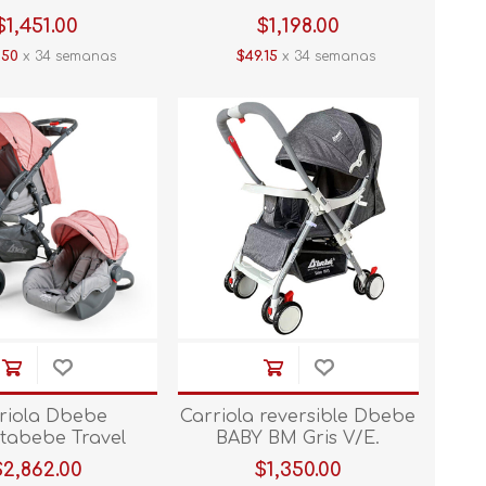
$1,451.00
$1,198.00
.50
x 34 semanas
$49.15
x 34 semanas
riola Dbebe
Carriola reversible Dbebe
tabebe Travel
BABY BM Gris V/E.
em Elite Rosa
$2,862.00
$1,350.00