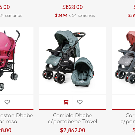
6.00
$823.00
34 semanas
$34.94
x 34 semanas
$59
 Baston Dbebe
Carriola Dbebe
Car
ar rosa
c/portabebe Travel
c/por
System Elite Verde
Syst
98.00
$2,862.00