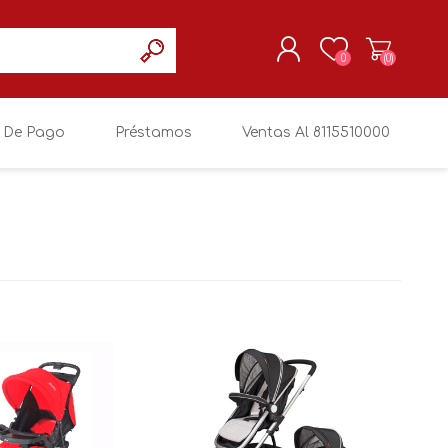
0
(0)
 De Pago
Préstamos
Ventas Al 8115510000
REGISTRARSE
MI CUENTA