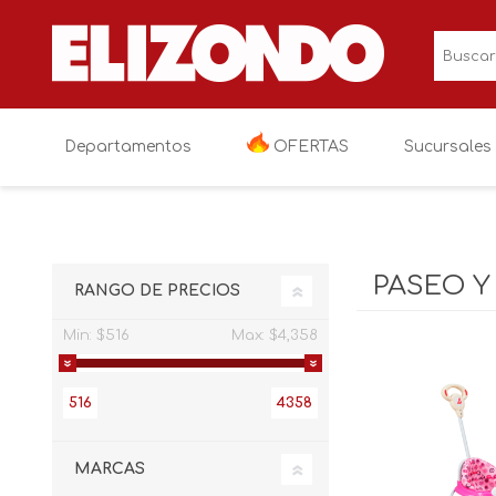
Departamentos
OFERTAS
Sucursales
OFERTAS
Electronica
Televisiones
PASEO Y
RANGO DE PRECIOS
Linea blanca
Audio y video
Cocina
Min:
$516
Max:
$4,358
Muebles
Videojuegos
Lavanderia
Salas
516
4358
Colchones y blancos
Fotografia y vi
Recamaras
Colchoneria
Niños y bebés
Electronicos va
Comedores
Blancos
Paseo y viaje
MARCAS