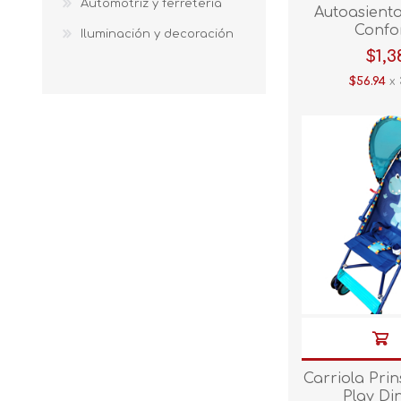
Automotriz y ferretería
Autoasient
Confo
Iluminación y decoración
$1,3
$56.94
x 
Carriola Pri
Play Di