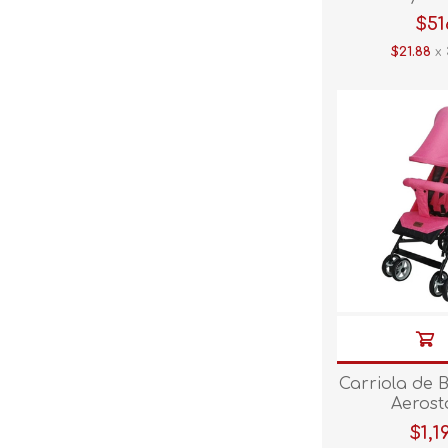
$51
$21.88
x 
Carriola de
Aerost
$1,1