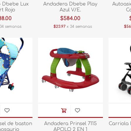
o Dbebe Lux
Andadera Dbebe Play
Autoas
rt Rojo
Azul V/E.
C
88.00
$584.00
34 semanas
$23.97
x 34 semanas
$56
nsel de baston
Andadera Prinsel 7115
Carriola
nosaurio
APOLO 2 EN 1