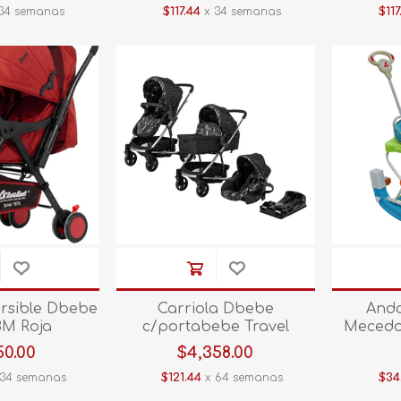
34 semanas
$117.44
x 34 semanas
$117
ersible Dbebe
Carriola Dbebe
And
BM Roja
c/portabebe Travel
Mecedo
System Eclipse Negro
V
50.00
$4,358.00
34 semanas
$121.44
x 64 semanas
$34