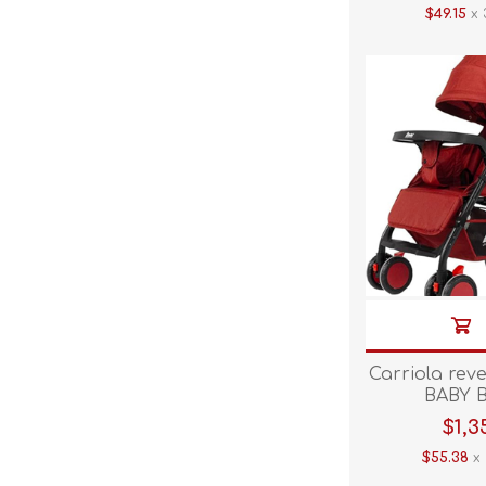
$49.15
x 
Carriola rev
BABY 
$1,3
$55.38
x 