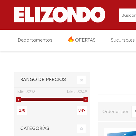
Departamentos
OFERTAS
Sucursales
OFERTAS
Electronica
Televisiones
RANGO DE PRECIOS
Linea blanca
Audio y video
Cocina
Min:
$278
Max:
$349
Muebles
Videojuegos
Lavanderia
Salas
278
349
Ordenar por
Colchones y blancos
Fotografia y vi
Recamaras
Colchoneria
Niños y bebés
Electronicos va
Comedores
Blancos
Paseo y viaje
CATEGORÍAS