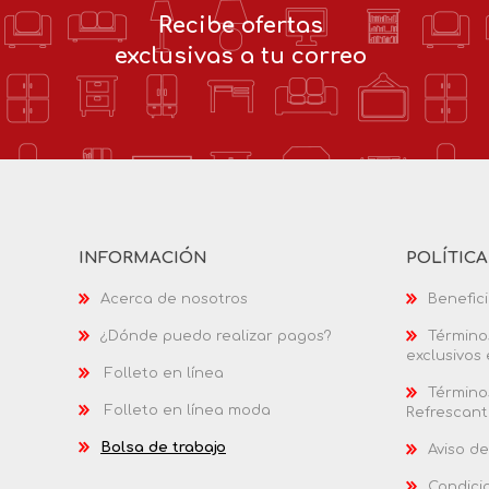
Recibe ofertas
exclusivas a tu correo
INFORMACIÓN
POLÍTIC
Acerca de nosotros
Benefici
¿Dónde puedo realizar pagos?
Términos
exclusivos
Folleto en línea
Términos
Folleto en línea moda
Refrescant
Bolsa de trabajo
Aviso de
Condici