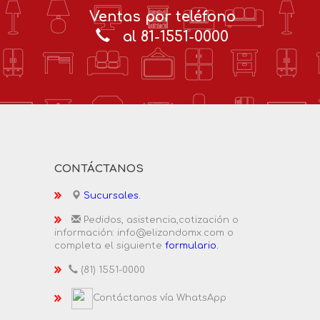
Ventas por teléfono
al 81-1551-0000
CONTÁCTANOS
Sucursales.
Pedidos, asistencia,cotización o
información: info@elizondomx.com o
completa el siguiente
formulario.
(81) 1551-0000
Contáctanos vía WhatsApp