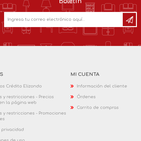
Boletín
AS
MI CUENTA
os Crédito Elizondo
Información del cliente
 y restricciones - Precios
Órdenes
 en la página web
Carrito de compras
 y restricciones - Promociones
es
 privacidad
ones de uso