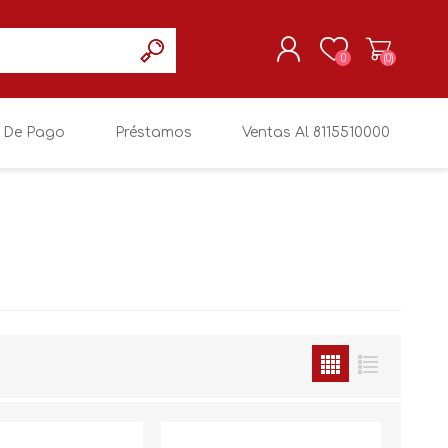
0
(0)
 De Pago
Préstamos
Ventas Al 8115510000
REGISTRARSE
MI CUENTA