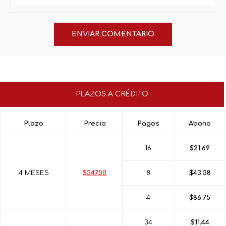
PLAZOS A CRÉDITO
Plazo
Precio
Pagos
Abono
16
$21.69
4 MESES
$347.00
8
$43.38
4
$86.75
34
$11.44