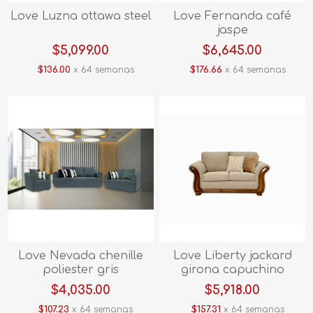
Love Luzna ottawa steel
Love Fernanda café
jaspe
$5,099.00
$6,645.00
$136.00
x 64 semanas
$176.66
x 64 semanas
Love Nevada chenille
Love Liberty jackard
poliester gris
girona capuchino
$4,035.00
$5,918.00
$107.23
x 64 semanas
$157.31
x 64 semanas