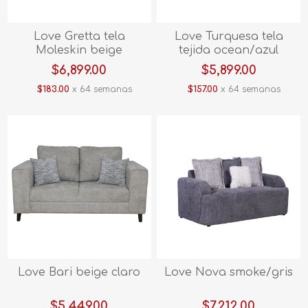
Love Gretta tela
Love Turquesa tela
Moleskin beige
tejida ocean/azul
$6,899.00
$5,899.00
$183.00
x 64 semanas
$157.00
x 64 semanas
Love Bari beige claro
Love Nova smoke/gris
$5,449.00
$7,212.00