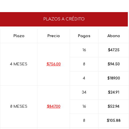
PLAZOS A CRÉDITO
Plazo
Precio
Pagos
Abono
16
$47.25
4 MESES
$756.00
8
$94.50
4
$189.00
34
$24.91
8 MESES
$847.00
16
$52.94
8
$105.88