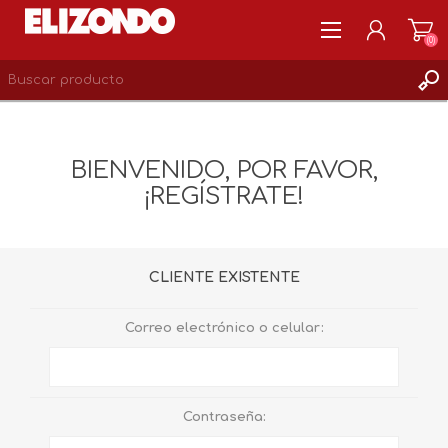
(0)
REGISTRARSE
MI CUENTA
BIENVENIDO, POR FAVOR,
LISTA DE DESEOS
¡REGÍSTRATE!
0
CLIENTE EXISTENTE
Correo electrónico o celular:
Contraseña: