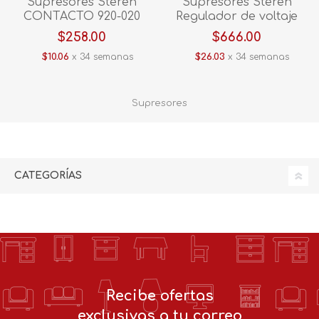
Supresores Steren
Supresores Steren
CONTACTO 920-020
Regulador de voltaje
1,000 W REG-1050 V/E.
$258.00
$666.00
$10.06
x 34 semanas
$26.03
x 34 semanas
Supresores
CATEGORÍAS
Recibe ofertas
exclusivas a tu correo