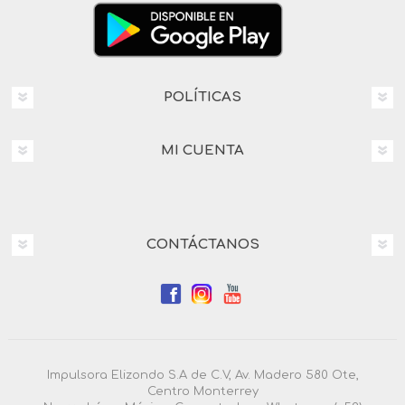
POLÍTICAS
MI CUENTA
CONTÁCTANOS
Impulsora Elizondo S.A de C.V, Av. Madero 580 Ote,
Centro Monterrey