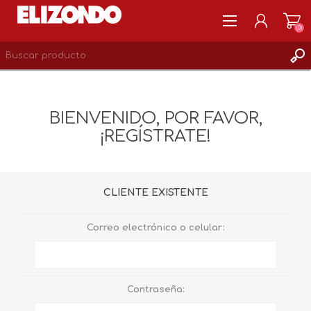
(0)
REGISTRARSE
MI CUENTA
BIENVENIDO, POR FAVOR,
LISTA DE DESEOS
¡REGÍSTRATE!
0
CLIENTE EXISTENTE
Correo electrónico o celular:
Contraseña: