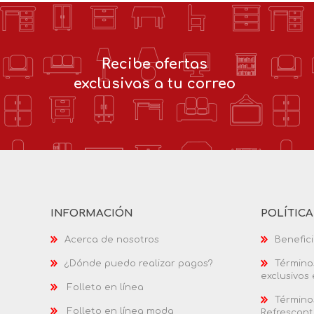
Recibe ofertas
exclusivas a tu correo
INFORMACIÓN
POLÍTIC
Acerca de nosotros
Benefici
¿Dónde puedo realizar pagos?
Términos
exclusivos
Folleto en línea
Términos
Folleto en línea moda
Refrescant