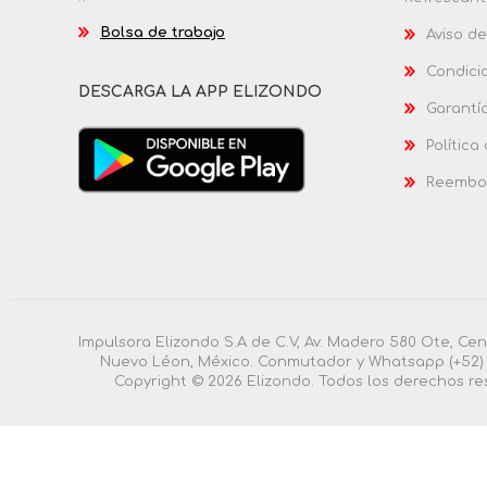
Bolsa de trabajo
Aviso de
Condici
DESCARGA LA APP ELIZONDO
Garantí
Política
Reembol
Impulsora Elizondo S.A de C.V, Av. Madero 580 Ote, Ce
Nuevo Léon, México. Conmutador y Whatsapp (+52) 
Copyright © 2026 Elizondo. Todos los derechos re