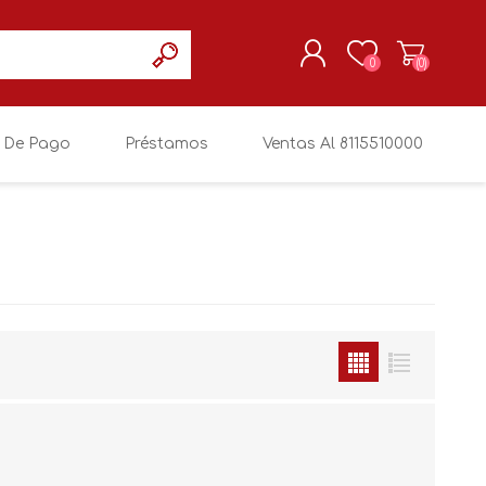
0
(0)
 De Pago
Préstamos
Ventas Al 8115510000
REGISTRARSE
MI CUENTA