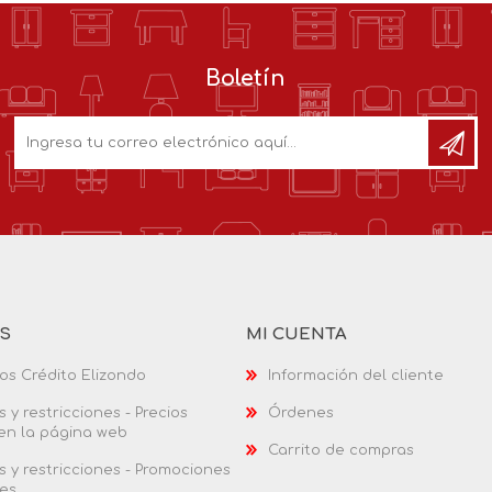
Boletín
AS
MI CUENTA
os Crédito Elizondo
Información del cliente
 y restricciones - Precios
Órdenes
 en la página web
Carrito de compras
 y restricciones - Promociones
es