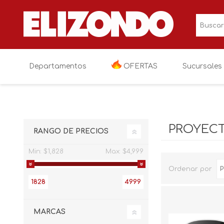
Departamentos
OFERTAS
Sucursales
OFERTAS
Electronica
Televisiones
PROYEC
RANGO DE PRECIOS
Linea blanca
Audio y video
Cocina
Min:
$1,828
Max:
$4,999
Muebles
Videojuegos
Lavanderia
Salas
Ordenar por
1828
4999
Colchones y blancos
Fotografia y vi
Recamaras
Colchoneria
Niños y bebés
Electronicos va
Comedores
Blancos
Paseo y viaje
MARCAS