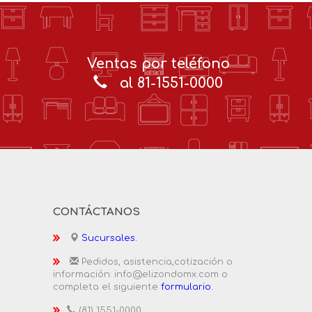
Ventas por teléfono
al 81-1551-0000
CONTÁCTANOS
Sucursales.
Pedidos, asistencia,cotización o
información: info@elizondomx.com o
completa el siguiente
formulario.
(81) 1551-0000