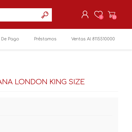
0
(0)
 De Pago
Préstamos
Ventas Al 8115510000
REGISTRARSE
MI CUENTA
NA LONDON KING SIZE