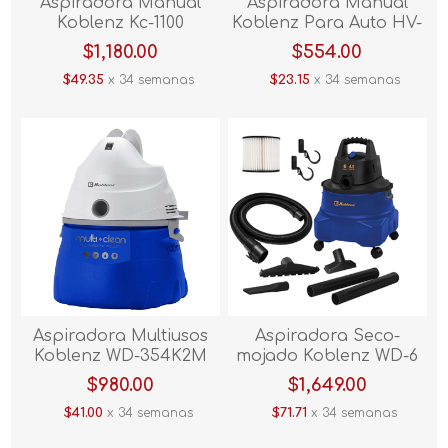
Aspiradora Manual
Aspiradora Manual
Koblenz Kc-1100
Koblenz Para Auto HV-
12KB KG3/KG4
$1,180.00
$554.00
$49.35
x 34 semanas
$23.15
x 34 semanas
Aspiradora Multiusos
Aspiradora Seco-
Koblenz WD-354K2M
mojado Koblenz WD-6
L212
$980.00
$1,649.00
$41.00
x 34 semanas
$71.71
x 34 semanas