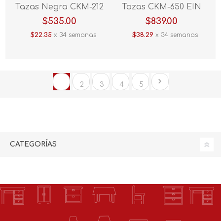
Tazas Negra CKM-212
Tazas CKM-650 EIN
PIN Programable
Expresso
$535.00
$839.00
$22.35
x 34 semanas
$38.29
x 34 semanas
1
2
3
4
5
CATEGORÍAS