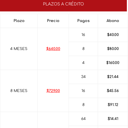
PLAZOS A CRÉDITO
Plazo
Precio
Pagos
Abono
16
$40.00
4 MESES
$640.00
8
$80.00
4
$160.00
34
$21.44
8 MESES
$729.00
16
$45.56
8
$91.12
64
$14.41