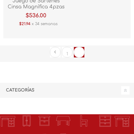
Juego de Sartenes
Cinsa Magnífica 4pzas
313141 Negro
$536.00
$21.94
x 34 semanas
1
2
CATEGORÍAS