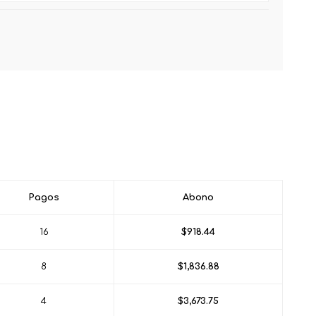
Pagos
Abono
16
$918.44
8
$1,836.88
4
$3,673.75