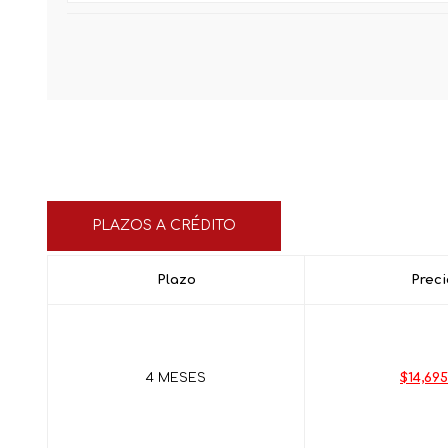
PLAZOS A CRÉDITO
Plazo
Preci
4 MESES
$14,695