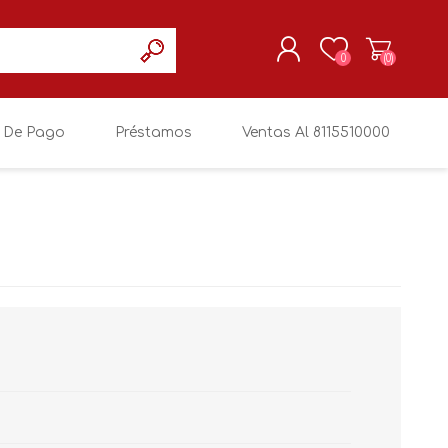
0
(0)
 De Pago
Préstamos
Ventas Al 8115510000
REGISTRARSE
MI CUENTA
SIN MARCA