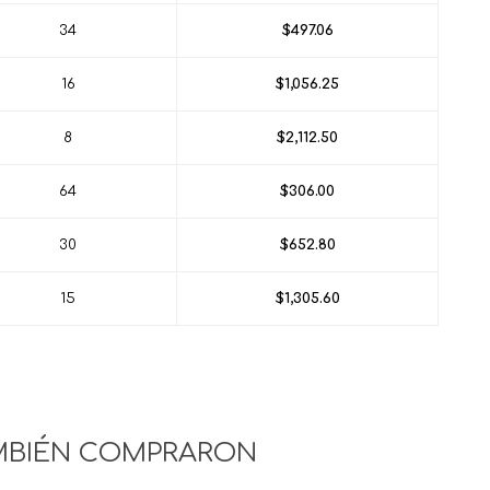
34
$497.06
16
$1,056.25
8
$2,112.50
64
$306.00
30
$652.80
15
$1,305.60
MBIÉN COMPRARON