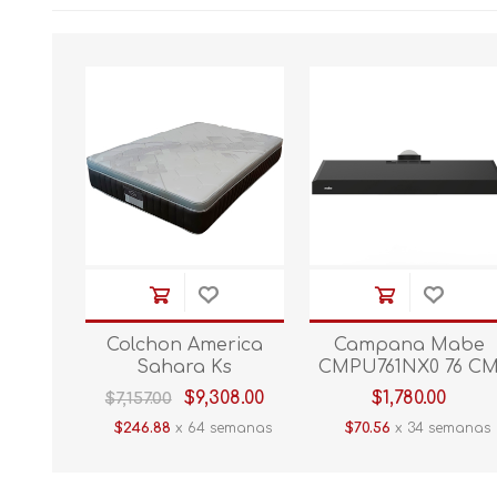
Colchon America
Campana Mabe
Sahara Ks
CMPU761NX0 76 C
Negro
$9,308.00
$1,780.00
$7,157.00
$246.88
x 64 semanas
$70.56
x 34 semanas