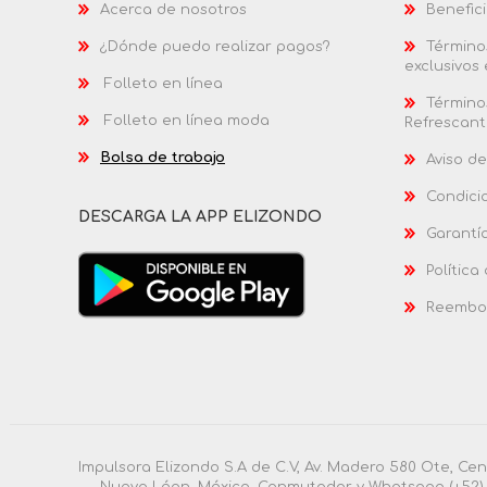
Acerca de nosotros
Benefici
¿Dónde puedo realizar pagos?
Términos
exclusivos
Folleto en línea
Términos
Folleto en línea moda
Refrescant
Bolsa de trabajo
Aviso de
Condici
DESCARGA LA APP ELIZONDO
Garantí
Política
Reembol
Impulsora Elizondo S.A de C.V, Av. Madero 580 Ote, Ce