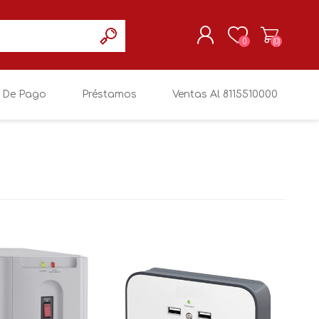
0
(0)
 De Pago
Préstamos
Ventas Al 8115510000
REGISTRARSE
MI CUENTA