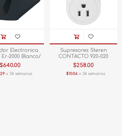
dor Electronica
Supresores Steren
 Er-2000 Blanco/
CONTACTO 920-020
Negro
$640.00
$258.00
.29
x 34 semanas
$10.06
x 34 semanas