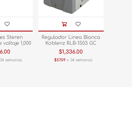
es Steren
Regulador Linea Blanca
 voltaje 1,000
Koblenz RLB-1503 GC
050 V/E.
Blanco
6.00
$1,336.00
34 semanas
$57.09
x 34 semanas