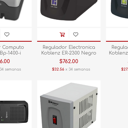
Tablet
Vajilla
Rasuradora
Sandwichera
Arrocera
Juego de peluqueria
Tostador
Maquina para cabello
Batidor
Kit barber
Olla de coccion lenta
r Computo
Regulador Electronica
Regula
Bp-1400-i
Koblenz ER-2300 Negro
Koblenz
Tenaza
Waflera
6.00
$762.00
Ver todos
34 semanas
$32.56
x 34 semanas
$27