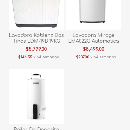
Lavadora Koblenz Dos
Lavadora Mirage
Tinas LDM-19B 19KG
LMA022G Automatica
Blanco
22 KG Blanco
$5,799.00
$8,499.00
$146.55
x 64 semanas
$237.00
x 64 semanas
Boiler De Deposito