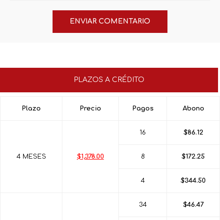
PLAZOS A CRÉDITO
Plazo
Precio
Pagos
Abono
16
$86.12
4 MESES
$1,378.00
8
$172.25
4
$344.50
34
$46.47