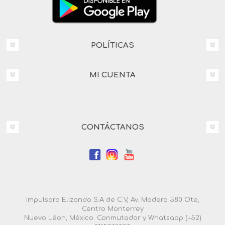
POLÍTICAS
MI CUENTA
CONTÁCTANOS
Impulsora Elizondo S.A de C.V, Av. Madero 580 Ote,
Centro Monterrey
Nuevo Léon, México. Conmutador y Whatsapp (+52)