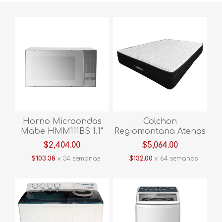
Horno Microondas
Colchon
Mabe HMM111BS 1.1"
Regiomontana Atenas
Espejo
King size
$2,404.00
$5,064.00
$103.38
x 34 semanas
$132.00
x 64 semanas