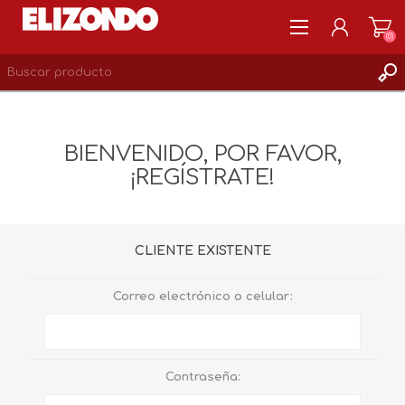
(0)
REGISTRARSE
MI CUENTA
BIENVENIDO, POR FAVOR,
LISTA DE DESEOS
¡REGÍSTRATE!
0
CLIENTE EXISTENTE
Correo electrónico o celular:
Contraseña: