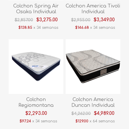
Colchon Spring Air
Colchon America Tivoli
Osaka Individual
Individual
$3,275.00
$3,349.00
$2,857.00
$2,955.00
$138.85
x 34 semanas
$146.68
x 34 semanas
Colchon
Colchon America
Regiomontana
Duncan Individual
London Individual
$2,293.00
$4,989.00
$4,262.00
$97.24
x 34 semanas
$129.00
x 64 semanas