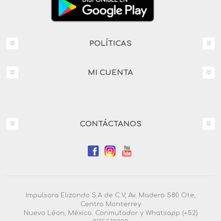
POLÍTICAS
MI CUENTA
CONTÁCTANOS
Impulsora Elizondo S.A de C.V, Av. Madero 580 Ote,
Centro Monterrey
Nuevo Léon, México. Conmutador y Whatsapp (+52)