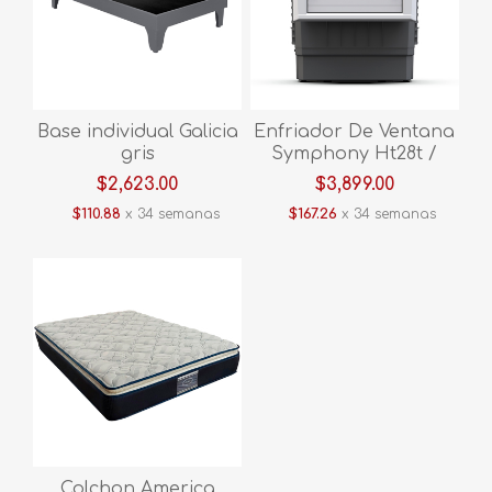
Base individual Galicia
Enfriador De Ventana
gris
Symphony Ht28t /
Sht28t
$2,623.00
$3,899.00
$110.88
x 34 semanas
$167.26
x 34 semanas
Colchon America