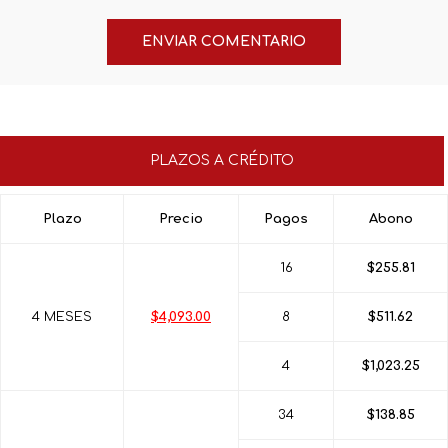
PLAZOS A CRÉDITO
Plazo
Precio
Pagos
Abono
16
$255.81
4 MESES
$4,093.00
8
$511.62
4
$1,023.25
34
$138.85