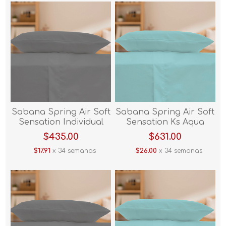
Sabana Spring Air Soft
Sabana Spring Air Soft
Sensation Individual
Sensation Ks Aqua
Gris
$435.00
$631.00
$17.91
x 34 semanas
$26.00
x 34 semanas