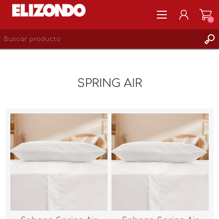
(0)
REGISTRARSE
MI CUENTA
SPRING AIR
LISTA DE DESEOS
0