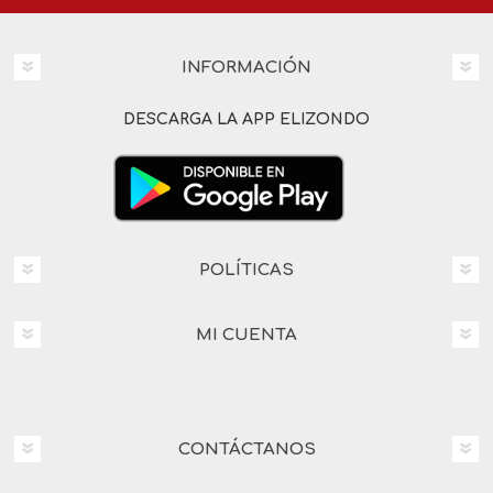
INFORMACIÓN
DESCARGA LA APP ELIZONDO
POLÍTICAS
MI CUENTA
CONTÁCTANOS