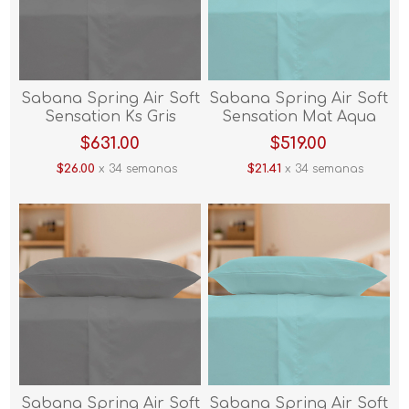
Sabana Spring Air Soft
Sabana Spring Air Soft
Sensation Ks Gris
Sensation Mat Aqua
$631.00
$519.00
$26.00
x 34 semanas
$21.41
x 34 semanas
Sabana Spring Air Soft
Sabana Spring Air Soft