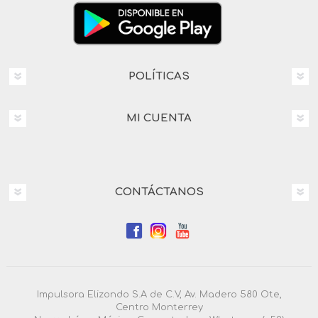
POLÍTICAS
MI CUENTA
CONTÁCTANOS
Impulsora Elizondo S.A de C.V, Av. Madero 580 Ote,
Centro Monterrey