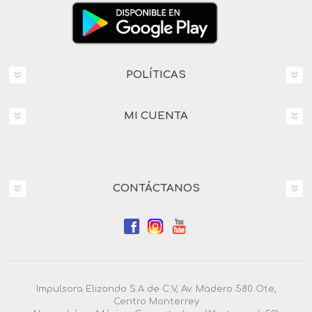
POLÍTICAS
MI CUENTA
CONTÁCTANOS
Impulsora Elizondo S.A de C.V, Av. Madero 580 Ote,
Centro Monterrey