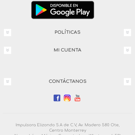
POLÍTICAS
MI CUENTA
CONTÁCTANOS
Impulsora Elizondo S.A de C.V, Av. Madero 580 Ote,
Centro Monterrey