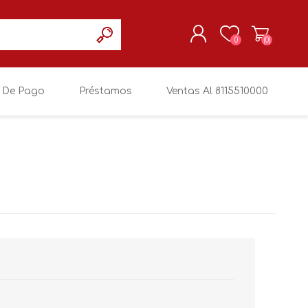
0
(0)
 De Pago
Préstamos
Ventas Al 8115510000
REGISTRARSE
MI CUENTA