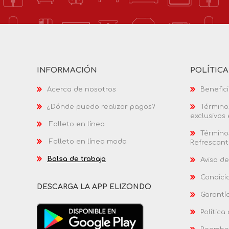
INFORMACIÓN
POLÍTIC
Acerca de nosotros
Benefici
¿Dónde puedo realizar pagos?
Términos
exclusivos
Folleto en línea
Términos
Folleto en línea moda
Refrescant
Bolsa de trabajo
Aviso de
Condici
DESCARGA LA APP ELIZONDO
Garantí
Política