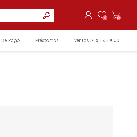
0
(0)
 De Pago
Préstamos
Ventas Al 8115510000
REGISTRARSE
MI CUENTA