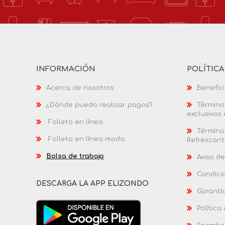
INFORMACIÓN
POLÍTIC
Acerca de nosotros
Benefici
¿Dónde puedo realizar pagos?
Términos
exclusivos
Folleto en línea
Términos
Folleto en línea moda
Refrescant
Bolsa de trabajo
Aviso de
Condici
DESCARGA LA APP ELIZONDO
Garantí
Política