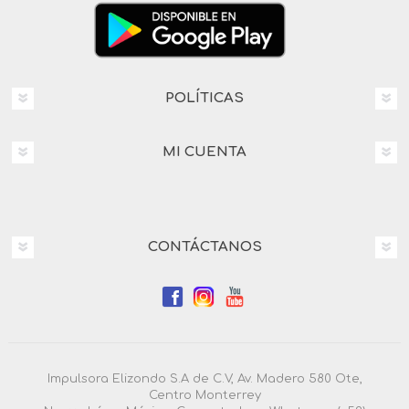
POLÍTICAS
MI CUENTA
CONTÁCTANOS
Impulsora Elizondo S.A de C.V, Av. Madero 580 Ote,
Centro Monterrey