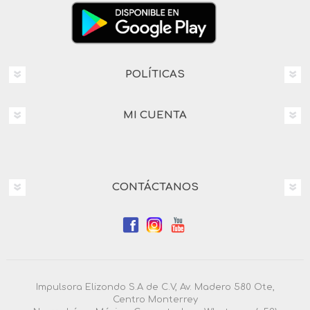
POLÍTICAS
MI CUENTA
CONTÁCTANOS
Impulsora Elizondo S.A de C.V, Av. Madero 580 Ote,
Centro Monterrey