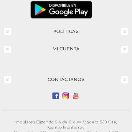
POLÍTICAS
MI CUENTA
CONTÁCTANOS
Impulsora Elizondo S.A de C.V, Av. Madero 580 Ote,
Centro Monterrey