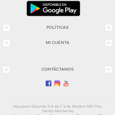
POLÍTICAS
MI CUENTA
CONTÁCTANOS
Impulsora Elizondo S.A de C.V, Av. Madero 580 Ote,
Centro Monterrey