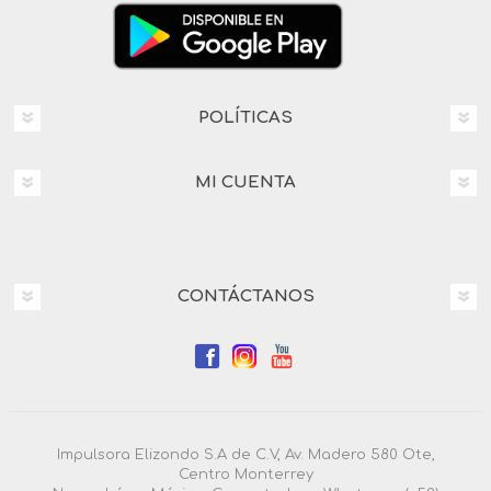
POLÍTICAS
MI CUENTA
CONTÁCTANOS
Impulsora Elizondo S.A de C.V, Av. Madero 580 Ote,
Centro Monterrey