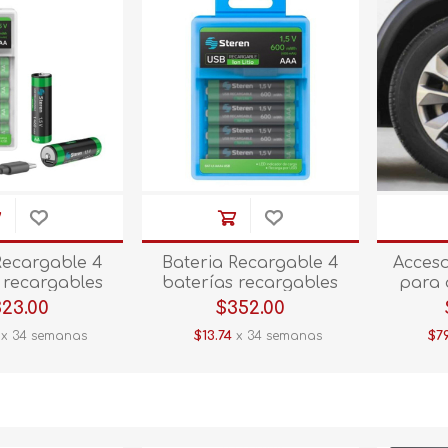
Recargable 4
Bateria Recargable 4
Acces
 recargables
baterías recargables
para 
n tipo AA, de
USB Li-Ion tipo AAA, de
inflador
323.00
$352.00
h BAT-LI-AA4
600 mWh BAT-LI-AAA4
bank y 
x 34 semanas
$13.74
x 34 semanas
$79
USB
USB