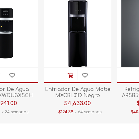
dor De Agua
Enfriador De Agua Mabe
Refri
AKWDU3XSCH
MXCBL01D Negro
ARSB5
egro
,941.00
$4,633.00
9
x 34 semanas
$124.39
x 64 semanas
$40