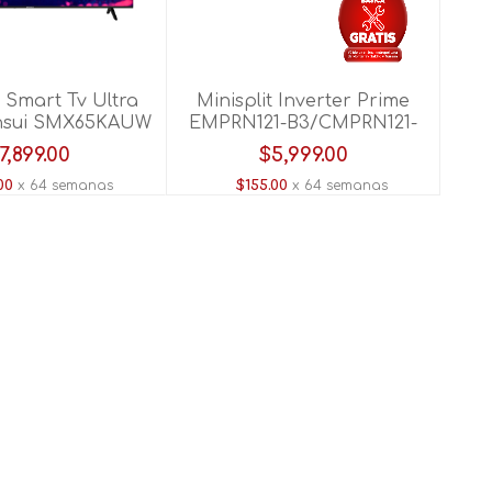
r Smart Tv Ultra
Minisplit Inverter Prime
nsui SMX65KAUW
EMPRN121-B3/CMPRN121-
65"
B3 1 TON 110V C/CALEF
7,899.00
$5,999.00
Blanco
00
x 64 semanas
$155.00
x 64 semanas