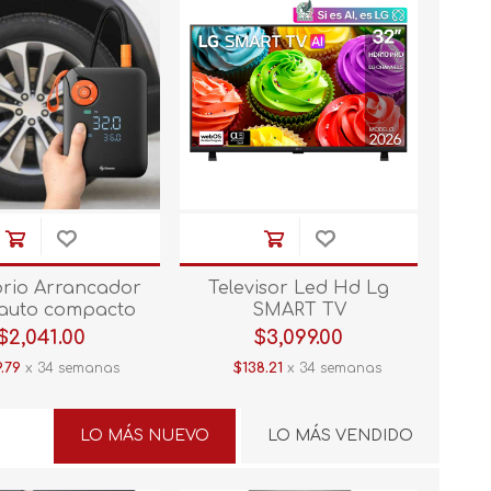
orio Arrancador
Televisor Led Hd Lg
auto compacto
SMART TV
 de llantas, power
32LB660BPSB.AWM 32"
$2,041.00
$3,099.00
linterna LED PB-
.79
x 34 semanas
$138.21
x 34 semanas
CAR
LO MÁS NUEVO
LO MÁS VENDIDO