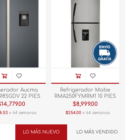
gerador Aucma
Refrigerador Mabe
98SGDV 22 PIES
RMA250FYMRM1 10 PIES
Grey
Inox
$14,779.00
$8,999.00
8.53
x 64 semanas
$254.00
x 64 semanas
LO MÁS NUEVO
LO MÁS VENDIDO