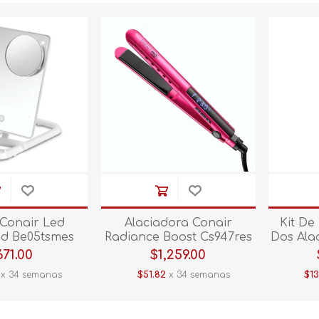
 Conair Led
Alaciadora Conair
Kit De
od Be05tsmes
Radiance Boost Cs947res
Dos Ala
Pink
Babssp
671.00
$1,259.00
x 34 semanas
$51.82
x 34 semanas
$13