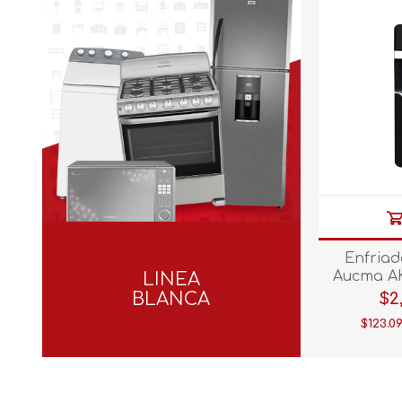
Enfria
Aucma 
LINEA
N
BLANCA
$2
$123.0