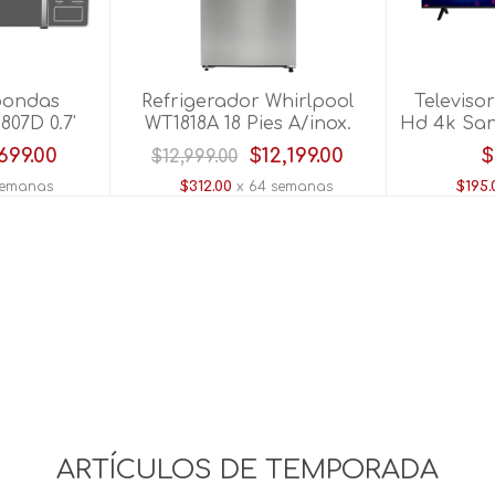
Tablet
Vajilla
Rasuradora
Sandwichera
Arrocera
Juego de peluqueria
Tostador
oondas
Refrigerador Whirlpool
Televiso
07D 0.7'
WT1818A 18 Pies A/inox.
Hd 4k Sa
Maquina para cabello
Batidor
699.00
$12,199.00
$
$12,999.00
Kit barber
Olla de coccion lenta
semanas
$312.00
x 64 semanas
$195.
Tenaza
Waflera
Ver todos
ARTÍCULOS DE TEMPORADA