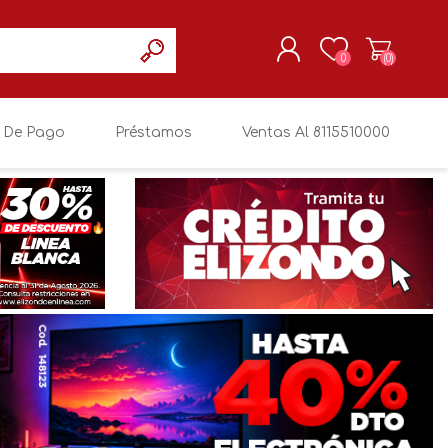
0
(0)
 De Pago
Préstamos
Ventas Al 8115510000
REGISTRARSE
MI CUENTA