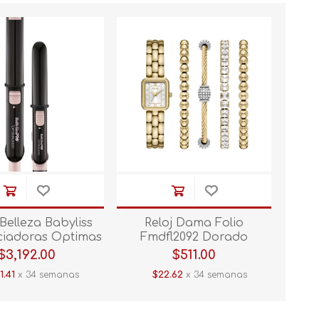
 Belleza Babyliss
Reloj Dama Folio
ciadoras Optimas
Fmdfl2092 Dorado
k2es Sugar Pink
$3,192.00
$511.00
1.41
x 34 semanas
$22.62
x 34 semanas