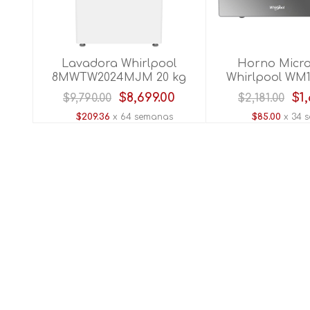
Lavadora Whirlpool
Horno Micr
8MWTW2024MJM 20 kg
Whirlpool WM18
Blanco
Plata
$8,699.00
$1,
$9,790.00
$2,181.00
$209.36
x 64 semanas
$85.00
x 34 