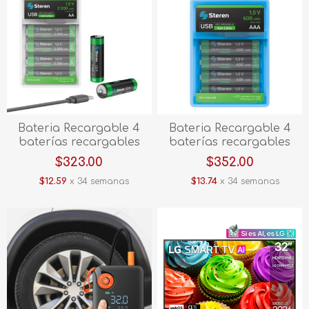
Bateria Recargable 4
Bateria Recargable 4
baterías recargables
baterías recargables
USB Li-Ion tipo AA, de
USB Li-Ion tipo AAA, de
$323.00
$352.00
2200 mWh BAT-LI-AA4
600 mWh BAT-LI-AAA4
$12.59
x 34 semanas
$13.74
x 34 semanas
USB
USB