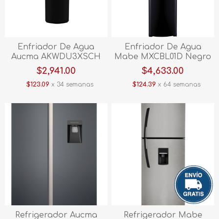
Enfriador De Agua
Enfriador De Agua
Aucma AKWDU3XSCH
Mabe MXCBL01D Negro
Negro
$2,941.00
$4,633.00
$123.09
x 34 semanas
$124.39
x 64 semanas
Refrigerador Aucma
Refrigerador Mabe