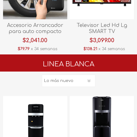
Accesorio Arrancador
Televisor Led Hd Lg
para auto compacto
SMART TV
inflador de llantas,
32LB660BPSB.AWM 32"
$2,041.00
$3,099.00
power bank y linterna
$79.79
x 34 semanas
$138.21
x 34 semanas
LED PB-CAR
LINEA BLANCA