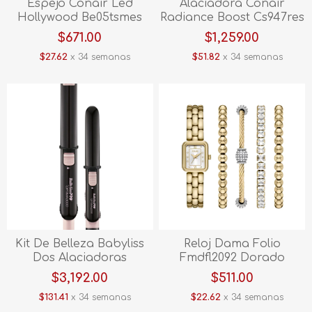
Espejo Conair Led
Alaciadora Conair
Hollywood Be05tsmes
Radiance Boost Cs947res
Pink
$671.00
$1,259.00
$27.62
x 34 semanas
$51.82
x 34 semanas
Kit De Belleza Babyliss
Reloj Dama Folio
Dos Alaciadoras
Fmdfl2092 Dorado
Optimas Babsspk2es
$3,192.00
$511.00
Sugar Pink
$131.41
x 34 semanas
$22.62
x 34 semanas