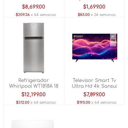
kg Blanco
Plata
$8,699.00
$1,699.00
$209.36
x 64 semanas
$85.00
x 34 semanas
Refrigerador
Televisor Smart Tv
Whirlpool WT1818A 18
Ultra Hd 4k Sansui
Pies A/inox.
SMX65KAUW 65"
$12,199.00
$7,899.00
$312.00
x 64 semanas
$195.00
x 64 semanas