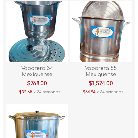
Vaporera 34
Vaporera 55
Mexiquense
Mexiquense
$768.00
$1,574.00
$32.68
x 34 semanas
$66.94
x 34 semanas