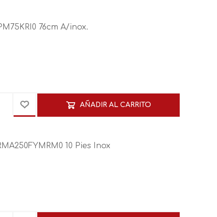
PM75KRI0 76cm A/inox.
AÑADIR AL CARRITO
RMA250FYMRM0 10 Pies Inox