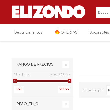
Departamentos
OFERTAS
Sucursales
OFERTAS
Electronica
Televisiones
RANGO DE PRECIOS
Linea blanca
Audio y video
Cocina
Min:
$1,595
Max:
$23,399
Muebles
Videojuegos
Lavanderia
Salas
1595
23399
Ordenar por
Colchones y blancos
Fotografia y vi
Recamaras
Colchoneria
Niños y bebés
Electronicos va
Comedores
Blancos
Paseo y viaje
PESO_EN_G