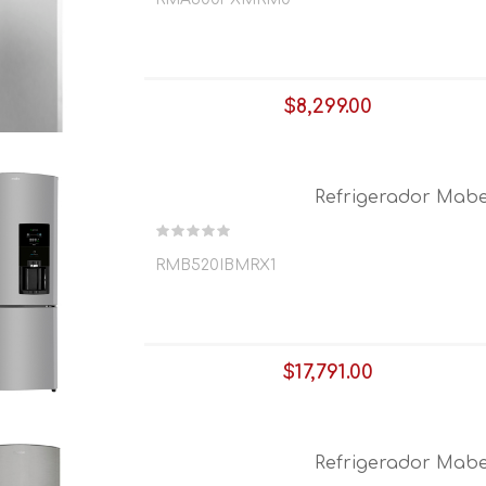
$8,299.00
$234.75
x 64 semanas
Refrigerador Mabe
RMB520IBMRX1
$17,791.00
$499.64
x 64 semanas
Refrigerador Mab