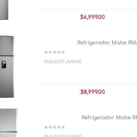
$6,999.00
$173.72
x 64 semanas
Refrigerador Mabe RMA
RMA300FJMRM0
$8,999.00
$206.23
x 64 semanas
Refrigerador Mabe R
RMA300FXMRM0