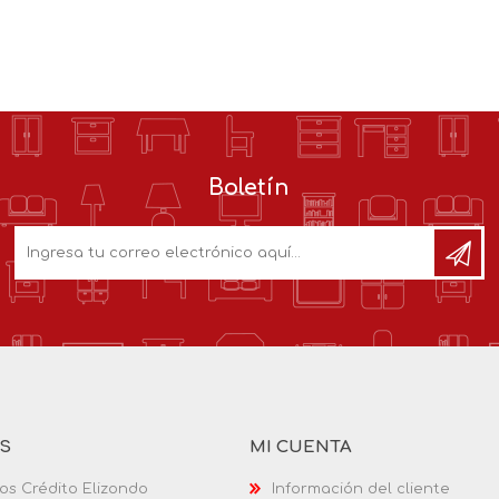
Boletín
AS
MI CUENTA
os Crédito Elizondo
Información del cliente