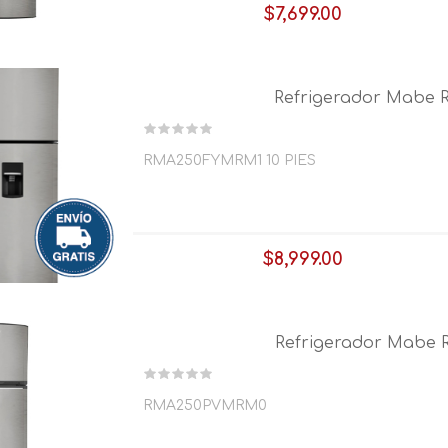
$7,699.00
$227.00
x 64 semanas
Refrigerador Mabe 
RMA250FYMRM1 10 PIES
$8,999.00
$254.00
x 64 semanas
Refrigerador Mabe 
RMA250PVMRM0