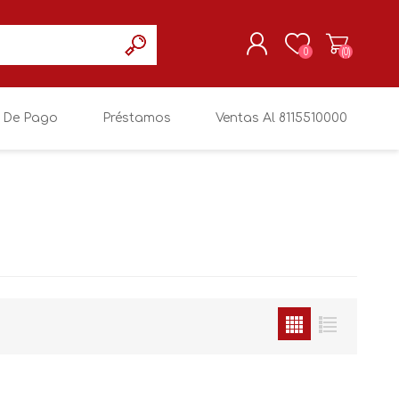
0
(0)
 De Pago
Préstamos
Ventas Al 8115510000
REGISTRARSE
MI CUENTA