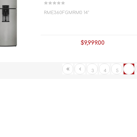
RME360FGMRM0 14"
$9,999.00
$289.00
x 64 semanas
3
4
5
6