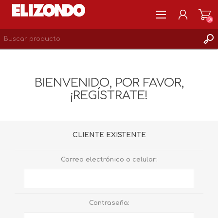
(0)
REGISTRARSE
MI CUENTA
BIENVENIDO, POR FAVOR,
LISTA DE DESEOS
¡REGÍSTRATE!
0
CLIENTE EXISTENTE
Correo electrónico o celular:
Contraseña: