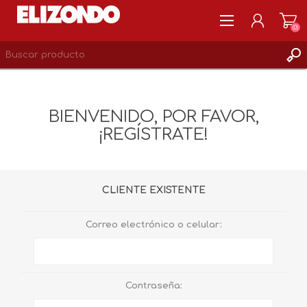
(0)
REGISTRARSE
MI CUENTA
BIENVENIDO, POR FAVOR,
LISTA DE DESEOS
¡REGÍSTRATE!
0
CLIENTE EXISTENTE
Correo electrónico o celular:
Contraseña: